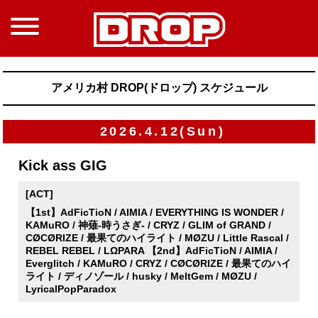
アメリカ村 DROP(ドロップ) スケジュール
2026.4.12(Sun)
Kick ass GIG
[ACT]
【1st】AdFicTioN / AIMIA / EVERYTHING IS WONDER /
KAMuRO / 神薙-時うさぎ- / CRYZ / GLIM of GRAND /
CØCØRIZE / 最果てのハイライト / MØZU / Little Rascal /
REBEL REBEL / LΩPARA 【2nd】AdFicTioN / AIMIA /
Everglitch / KAMuRO / CRYZ / CØCØRIZE / 最果てのハイ
ライト / ディノゾール / husky / MeltGem / MØZU /
LyricalPopParadox