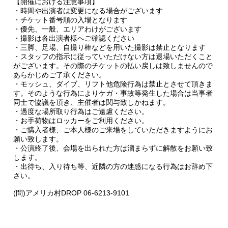
【開催における注意事項】
・時間や出演者は変更になる場合がございます
・チケット番号順の入場となります
・優先、一般、エリアわけがございます
・撮影は各出演者様へご確認ください
・三脚、足場、自撮り棒などを用いた撮影は禁止となります
・スタッフの指示に従っていただけない方は退場いただくこと
がございます。その際のチケットの払い戻しは致しませんので
あらかじめご了承ください。
・モッシュ、ダイブ、リフト他危険行為は禁止とさせて頂きま
す。そのような行為によりケガ・事故等発生した場合は当事者
同士で協議を頂き、主催者は関与致しかねます。
・過度な場所取り行為はご遠慮ください。
・お手荷物はロッカーをご利用ください。
・ご購入者様、ご本人様のご来場をしていただきますようにお
願い致します。
・公演終了後、会場を出られた方は溜まらずに解散をお願い致
します。
・出待ち、入り待ち等、近隣の方の迷惑になる行為はお辞め下
さい。
(問)アメリカ村DROP 06-6213-9101