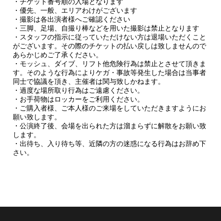
・チケット番号順の入場となります
・優先、一般、エリアわけがございます
・撮影は各出演者様へご確認ください
・三脚、足場、自撮り棒などを用いた撮影は禁止となります
・スタッフの指示に従っていただけない方は退場いただくこと
がございます。その際のチケットの払い戻しは致しませんので
あらかじめご了承ください。
・モッシュ、ダイブ、リフト他危険行為は禁止とさせて頂きま
す。そのような行為によりケガ・事故等発生した場合は当事者
同士で協議を頂き、主催者は関与致しかねます。
・過度な場所取り行為はご遠慮ください。
・お手荷物はロッカーをご利用ください。
・ご購入者様、ご本人様のご来場をしていただきますようにお
願い致します。
・公演終了後、会場を出られた方は溜まらずに解散をお願い致
します。
・出待ち、入り待ち等、近隣の方の迷惑になる行為はお辞め下
さい。