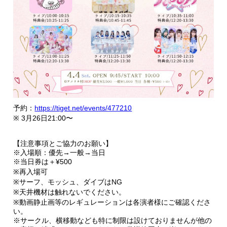
予約：
https://tiget.net/events/477210
※ 3月26日21:00〜
【注意事項とご協力のお願い】
※入場順：優先→一般→当日
※当日券は＋¥500
※再入場可
※サーフ、モッシュ、ダイブはNG
※天井機材は触れないでください。
※動画静止画等のレギュレーションは各演者様にご確認くださ
い。
※サークル、横移動なども特に制限は設けておりませんが他の